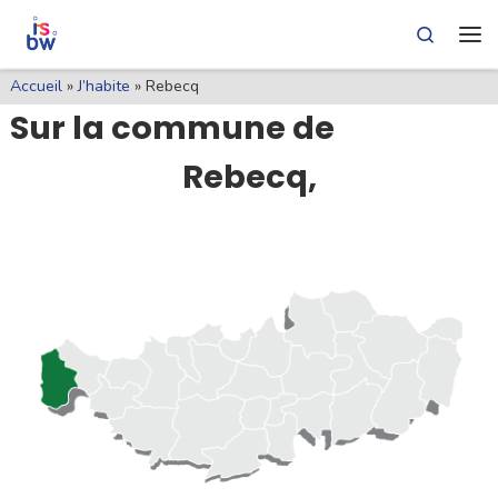
Skip
Skip
Pied
Search
Skip to content
to
to
de
Me
Content
navigation
page
Accueil
»
J’habite
»
Rebecq
Sur la commune de
Rebecq,