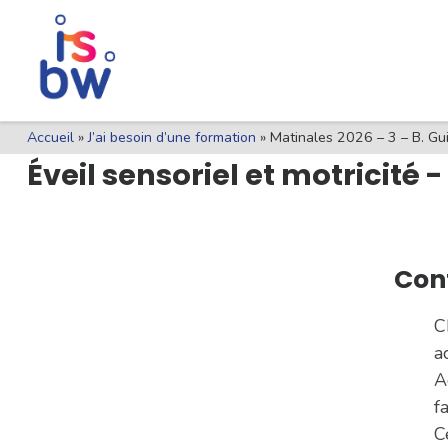
Skip
Skip
Pied
Skip to content
to
to
de
Content
navigation
page
Accueil
»
J’ai besoin d’une formation
»
Matinales 2026 – 3 – B. Gui
Éveil sensoriel et motricité 
Con
C
a
A
f
C