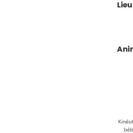
Lieu
Ani
Kinési
béb