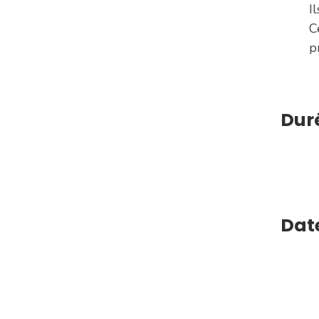
I
C
p
Dur
Dat