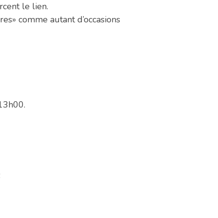
cent le lien.
ires» comme autant d’occasions
13h00.
6