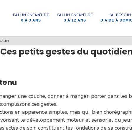
J’AI UN ENFANT DE
J’AI UN ENFANT DE
J’AI BESOIN
0 À 3 ANS
3 À 12 ANS
D’AIDE À DOMI
slain
- Ces petits gestes du quotidie
tenu
hanger une couche, donner à manger, porter dans les b
ccomplissons ces gestes.
ctions en apparence simples, mais qui, bien chorégraphi
avorisant le développement moteur et sensoriel du jeun
es actes de soin constituent les fondations de sa constru