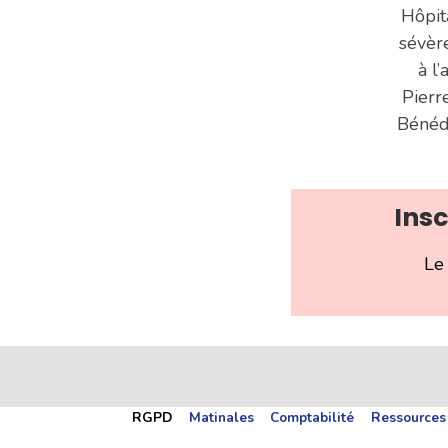
Hôpit
sévèr
à l
Pierr
Bénédi
Insc
Le 
RGPD
Matinales
Comptabilité
Ressources