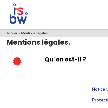
Skip
Skip
Pied
Skip to content
to
to
de
Content
navigation
page
Accueil
»
Mentions légales
Mentions légales.
Qu' en est-il ?
Notice 
Protecti