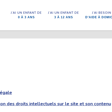
J’AI UN ENFANT DE
J’AI UN ENFANT DE
J’AI BESOIN
0 À 3 ANS
3 À 12 ANS
D’AIDE À DOMI
légale
on des droits intellectuels sur le site et son contenu