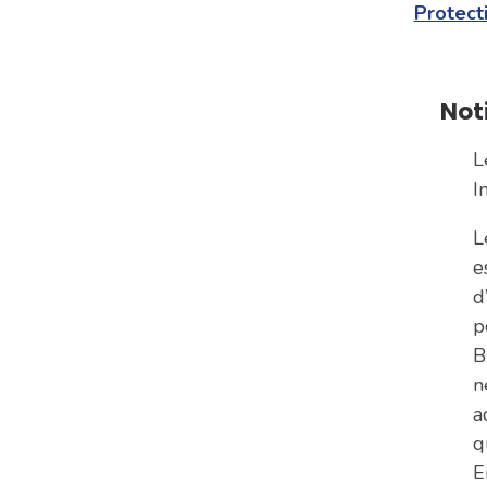
Protecti
Not
L
I
L
e
d
p
B
n
a
q
E