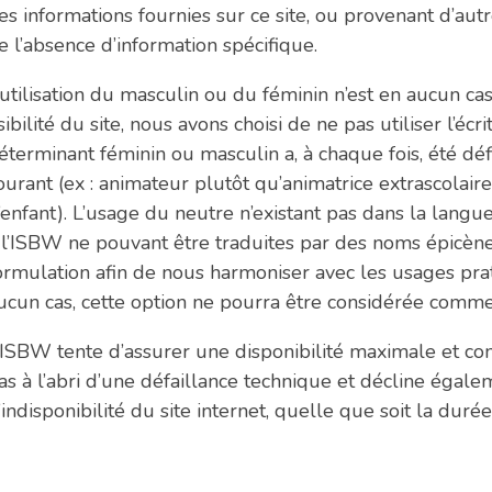
es informations fournies sur ce site, ou provenant d’autr
e l’absence d’information spécifique.
’utilisation du masculin ou du féminin n’est en aucun ca
isibilité du site, nous avons choisi de ne pas utiliser l’écr
éterminant féminin ou masculin a, à chaque fois, été déf
ourant (ex : animateur plutôt qu’animatrice extrascolaire
’enfant). L’usage du neutre n’existant pas dans la langu
 l’ISBW ne pouvant être traduites par des noms épicènes
ormulation afin de nous harmoniser avec les usages prat
ucun cas, cette option ne pourra être considérée comme
’ISBW tente d’assurer une disponibilité maximale et cont
as à l’abri d’une défaillance technique et décline égale
’indisponibilité du site internet, quelle que soit la durée