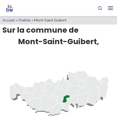
Skip
Skip
Pied
Search
Skip to content
to
to
de
Me
Content
navigation
page
Accueil
»
J’habite
»
Mont-Saint Guibert
Sur la commune de
Mont-Saint-Guibert,